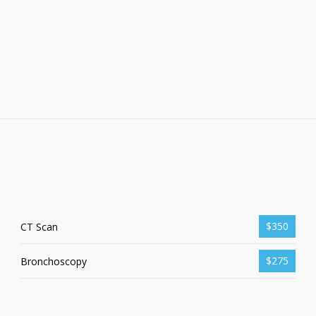
$350
CT Scan
$275
Bronchoscopy