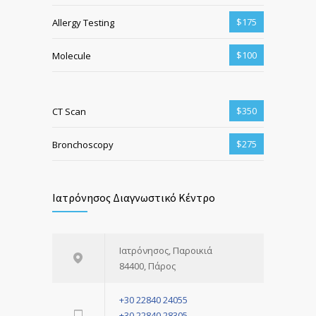
$175
Allergy Testing
$100
Molecule
$350
CT Scan
$275
Bronchoscopy
Ιατρόνησος Διαγνωστικό Κέντρο
Ιατρόνησος, Παροικιά
84400, Πάρος
+30 22840 24055
+30 22840 28305