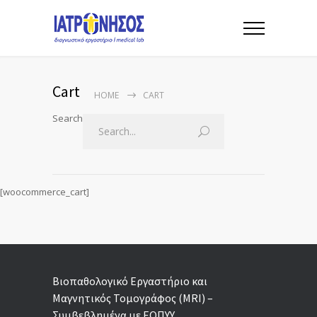
Cart
HOME
CART
Search
[woocommerce_cart]
Βιοπαθολογικό Εργαστήριο και
Μαγνητικός Τομογράφος (MRI) –
Συμβεβλημένα με ΕΟΠΥΥ