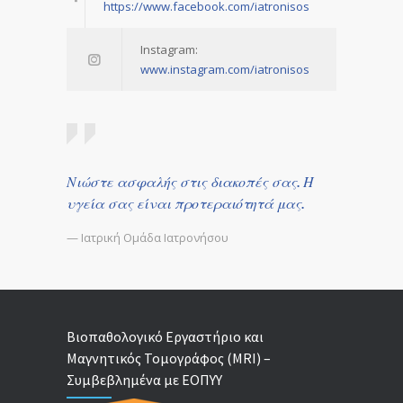
https://www.facebook.com/iatronisos
Instagram:
www.instagram.com/iatronisos
Νιώστε ασφαλής στις διακοπές σας. Η
υγεία σας είναι προτεραιότητά μας.
— Ιατρική Ομάδα Ιατρονήσου
Βιοπαθολογικό Εργαστήριο και
Μαγνητικός Τομογράφος (MRI) –
Συμβεβλημένα με ΕΟΠΥΥ