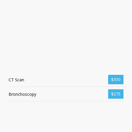
$350
CT Scan
$275
Bronchoscopy