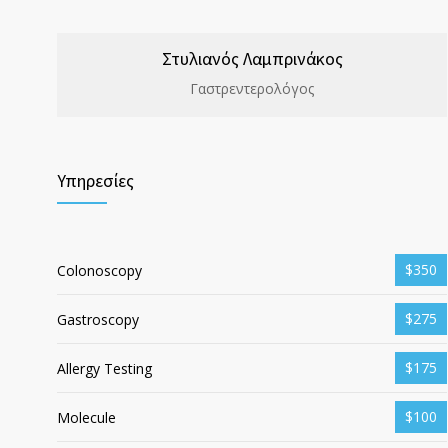
Στυλιανός Λαμπρινάκος
Γαστρεντερολόγος
Υπηρεσίες
$350
Colonoscopy
$275
Gastroscopy
$175
Allergy Testing
$100
Molecule