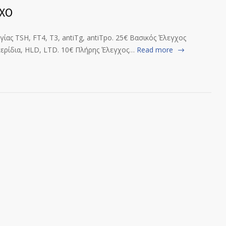
ΧΟ
ίας TSH, FT4, T3, antiTg, antiTpo. 25€ Βασικός Έλεγχος
κερίδια, HLD, LTD. 10€ Πλήρης Έλεγχος…
Read more