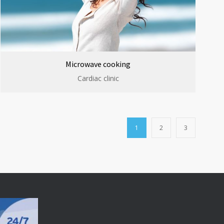
Microwave cooking
Cardiac clinic
1
2
3