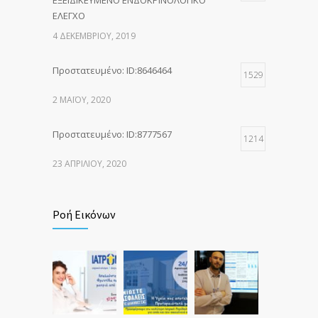
ΕΞΕΙΔΙΚΕΥΜΕΝΟ ΕΝΔΟΚΡΙΝΟΛΟΓΙΚΟ
ΕΛΕΓΧΟ
4 ΔΕΚΕΜΒΡΊΟΥ, 2019
Πρoστατευμένο: ID:8646464
1529
2 ΜΑΪ́ΟΥ, 2020
Πρoστατευμένο: ID:8777567
1214
23 ΑΠΡΙΛΊΟΥ, 2020
Ροή Εικόνων