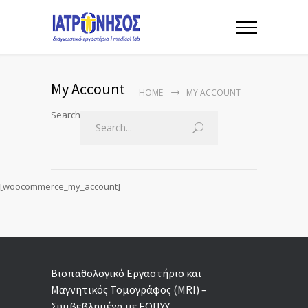
My Account
HOME
MY ACCOUNT
Search
[woocommerce_my_account]
Βιοπαθολογικό Εργαστήριο και
Μαγνητικός Τομογράφος (MRI) –
Συμβεβλημένα με ΕΟΠΥΥ