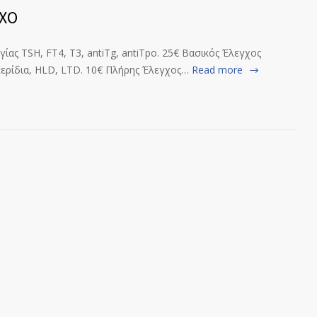
ΧΟ
ίας TSH, FT4, T3, antiTg, antiTpo. 25€ Βασικός Έλεγχος
κερίδια, HLD, LTD. 10€ Πλήρης Έλεγχος…
Read more