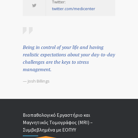
Twitter:
twitter.com/medicenter
Being in control of your life and having
realistic expectations about your day-to-day
challenges are the keys to stress
management.
— Josh Billings
Βιοπαθολογικό Εργαστήριο και
Μαγνητικός Τομογράφος (MRI) –
Συμβεβλημένα με ΕΟΠΥΥ