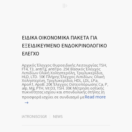
ΕΙΔΙΚΑ ΟΙΚΟΝΟΜΙΚΑ ΠΑΚΕΤΑ ΓΙΑ
ΕΞΕΙΔΙΚΕΥΜΕΝΟ ΕΝΔΟΚΡΙΝΟΛΟΓΙΚΟ
ΕΛΕΓΧΟ
Αρχικός Έλεγχος Θυροειδικής Λειτουργίας TSH,
FT4, T3, antiTg, antiTpo. 25€ Βασικός Έλεγχος
Λιπιδίων Ολική Χοληστερόλη, Τριγλυκερίδια,
HLD, LTD. 10€ Πλήρης Έλεγχος Λιπιδίων, Ολική
Χοληστερίνη, Τριγλυκερίδια, HDL, LDL, LPa,
ApoA1, ApoB. 20€ Έλεγχος Οστεοπόρωσης Ca, P,
alp, Mg, PTH, Vit D3, TSH. 30€ Μέτρηση οστικής
πυκνότητας ισχίου και σπονδυλικής στήλης (η
Read more
προσφορά ισχύει σε συνδιασμό με
IATRONISOSGR
NEWS