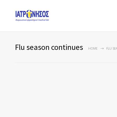
Flu season continues
HOME
FLU S